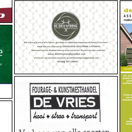
Dienstverlening, Huid en Haar, Persoonlijke
Verzorging
www.dedriesprongilpendam.com