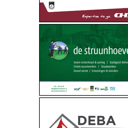
Groenvoorziening, Landbouw, Loonbedrijf
www.destruunhoeve.nl
Installatietechniek, Koelen en Verwarmen,
Verduurzamen