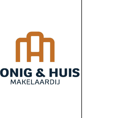
Financiën, Makelaardij, Onroerend Goed
https://honigenhuis.nl