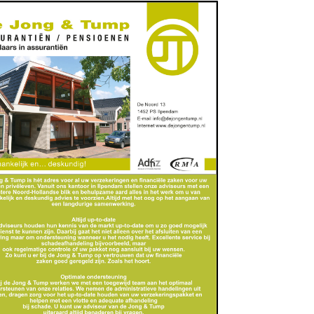
Dienstverlening, Financiën, Verzekeringen
www.dejongentump.nl