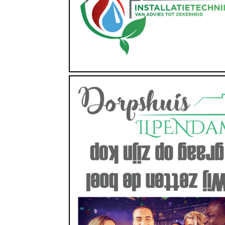
https://www.deba-installatietechniek.nl
Eten en/of Drinken, Evenementen, Zaalverhuur
https://www.dorpshuis-ilpendam.nl