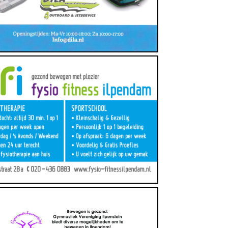
Fysiotherapie, Gezondheid, Sportschool, Zorg
https://www.fysio-fitnessilpendam.nl