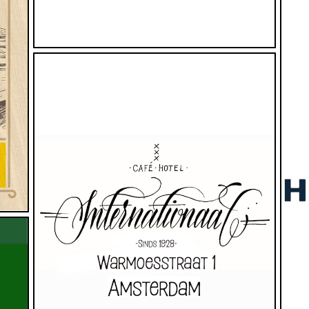
Eten en/of Drinken, Overnachten
www.hotelinternationaal.com