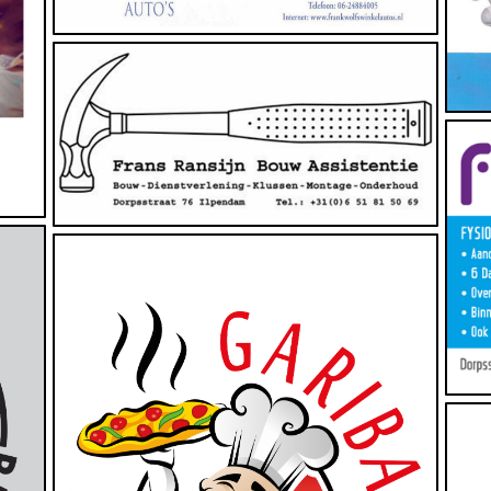
(Ver)bouwen, Bouw, Dienstverlening
Deze sponsor heeft geen website (opgegeven)
Eten en/of Drinken
https://www.facebook.com/garibaldispizzas/