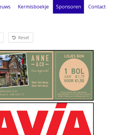
euws
Kermisboekje
Sponsoren
Contact
Reset
ten en/of Drinken, Postagentschap, Supermarkt
Anne & Co – Onze dorpswinkel