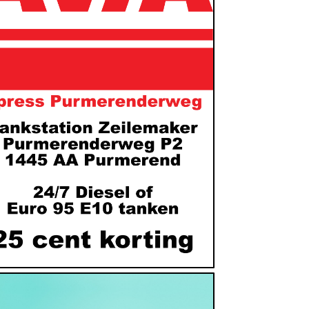
Vervoer
https://avia.nl/tankstations/avia-xpress-
purmerenderweg